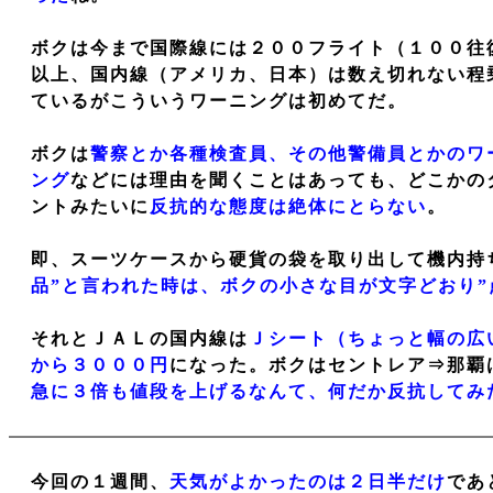
ボクは今まで国際線には２００フライト（１００往
以上、国内線（アメリカ、日本）は数え切れない程
ているがこういうワーニングは初めてだ。
ボクは
警察とか各種検査員、その他警備員とかのワ
ング
などには理由を聞くことはあっても、どこかの
ントみたいに
反抗的な態度は絶体にとらない
。
即、スーツケースから硬貨の袋を取り出して機内持
品”と言われた時は、ボクの小さな目が文字どおり”
それとＪＡＬの国内線は
Ｊシート（ちょっと幅の広
から３０００円
になった。ボクはセントレア⇒那覇
急に３倍も値段を上げるなんて、何だか反抗してみ
今回の１週間、
天気がよかったのは２日半だけ
であ