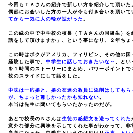
今回もＴＡさんの紹介で新しい方を紹介して頂いた
偶然にお会いした方の一人が今も付き合いを頂いて
てから一気に人の輪が拡がった
。
この縁の中で中学校の校長（ＴＡさんの同級生）を
話をして頂けますか」、という事になり、２年ちょ
この時はボクがアメリカ、フィリピン、その他の国
経験した事で、
中学生に話しておきたいな～
、とい
を１時間のストーリーにまとめ、パワーポイントで
枚のスライドにして話をした。
中味は一応娘と、娘の友達の教員に添削はしてもら
が、ちょっと難しかったかも知れない
。
本当は先生に聞いてもらいたかったのだが。
あとで校長のＮさんは
生徒の感想文を送ってくれた
意外な部分に興味を示してくれた事がわかって、非
参考になった。中学生というのはやはり
正直、とい