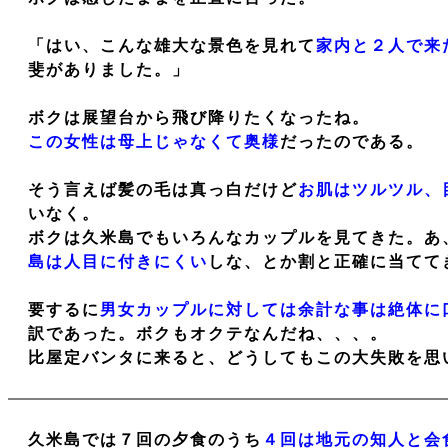
「はい、こんな雄大な景色を見れて
家内と２人で来
斐がありました。」
ボクは展望台から飛び降りたくなったね。
この女性は母上じゃなくて奥様
だったのである。
そう言えば髪の毛は真っ白だけど
お肌はツルツル、
いなく。
ボクは久米島でもいろんなカップルを見てきた。あ
島は人目に付きにくい
しな、とか割と正確に当てて
要するに
男女カップルに対しては余計な事は絶体に
訳であった。ボクもオクテなんだね、、、。
比屋定バンタに来ると、どうしてもこの大失敗を思
久米島では７回の夕食のうち
４回は地元の知人と会