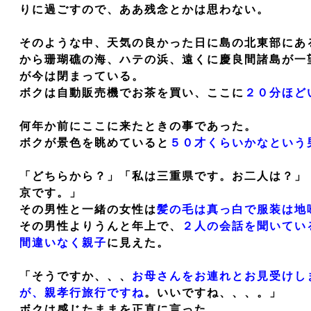
りに過ごすので、ああ残念とかは思わない。
そのような中、天気の良かった日に島の北東部にあ
から珊瑚礁の海、ハテの浜、遠くに慶良間諸島が一
が今は閉まっている。
ボクは自動販売機でお茶を買い、ここに
２０分ほど
何年か前にここに来たときの事であった。
ボクが景色を眺めていると
５０才くらいかなという
「どちらから？」「私は三重県です。お二人は？」
京です。」
その男性と一緒の女性は
髪の毛は真っ白で服装は地
その男性よりうんと年上で、
２人の会話を聞いてい
間違いなく親子
に見えた。
「そうですか、、、
お母さんをお連れとお見受けし
が、親孝行旅行ですね
。いいですね、、、。」
ボクは感じたままを正直に言った。