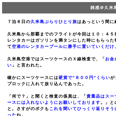
雑感＠久米
７泊８日の
久米島ぶらりひとり旅
はあっという間に
久米島から那覇までのフライトが今回は１０：４５
レンタカーはガソリンを満タンにした時にもらった
て
空港のレンタカープールに勝手に置いていくだけ
久米島空港ではスーツケースのＸ線検査で、「
お金
い
」と言われた。
確かにスーツケースには
硬貨で”８００円”くらい
が
プロックに入れて放り込んであった。
「何で？」と聞くと検査の係員は、「
貴重品はスー
ースには入れないようにお願いしております
。」と
と。さすがのボクも
これを聞いてひっくり返りそう
った
ね。