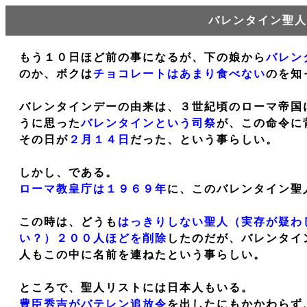
バレンタイン聖人
もう１０日ほど前の事になるが、下の娘から
バレン
のか、ボクは
チョコレートはあまり食べない
のを知
バレンタインデーの由来は、３世紀頃のローマ帝国
うに思った
バレンタインという司祭
が、この命令に
その日が
２月１４日
だった、という事らしい。
しかし、である。
ローマ教皇庁は１９６９年
に、このバレンタイン聖
この時は、どうも
はっきりしない聖人（実存が疑わ
い？）２００人ほどを削除
したのだが、バレンタイ
人もこの中に名前を連ねたという事らしい。
ところで、聖人リストには日本人もいる。
豊臣秀吉がバテレン追放令
を出したにもかかわらず