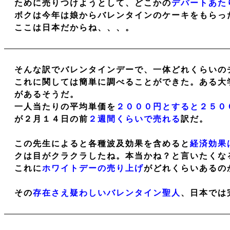
ために売りつけようとして、どこかの
デパートあた
ボクは今年は娘からバレンタインのケーキをもらっ
ここは日本だからね、、、。
そんな訳でバレンタインデーで、一体どれくらいの
これに関しては簡単に調べることができた。ある大
があるそうだ。
一人当たりの平均単価を
２０００円とすると２５０
が２月１４日の前
２週間くらいで売れる
訳だ。
この先生によると各種波及効果を含めると
経済効果
クは目がクラクラしたね。本当かね？と言いたくな
これに
ホワイトデーの売り上げ
がどれくらいあるの
その
存在さえ疑わしいバレンタイン聖人
、日本では