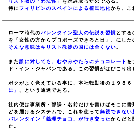
リスト教の「邪法性」
を読み取ったのである。
特に
フィリピンのスペインによる植民地化
から、こ
ローマ時代の
バレンタイン聖人の伝説を習慣
とする
を「女性の方からプロポーズできると日」、にした
そんな意味はキリスト教徒の国には全くない
。
また
誰に対しても、むやみやたらにチョコレート
を
ド・イン・ジャパンである。この習慣がはびこり出
ボクがよく覚えている事に、本社転勤後の１９８６
に」
、という通達である。
社内便は事業所・部課・名前だけを書けばそこに書
どを届けるシステムで、これを使って
無視できない
バレンタイン「義理チョコ」が行き交った
からだと
た。