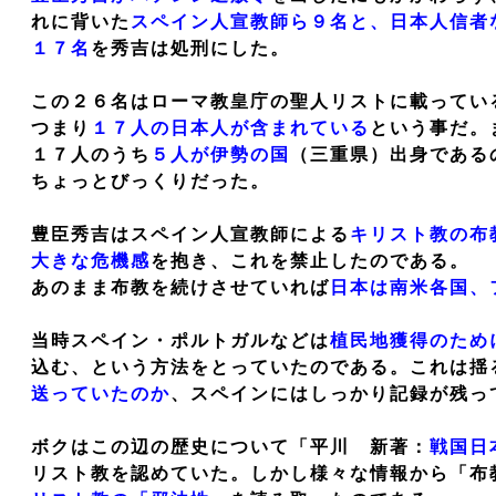
れに背いた
スペイン人宣教師ら９名と、日本人信者
１７名
を秀吉は処刑にした。
この２６名はローマ教皇庁の聖人リストに載ってい
つまり
１７人の日本人が含まれている
という事だ。
１７人のうち
５人が伊勢の国
（三重県）出身である
ちょっとびっくりだった。
豊臣秀吉はスペイン人宣教師による
キリスト教の布
大きな危機感
を抱き、これを禁止したのである。
あのまま布教を続けさせていれば
日本は南米各国、
当時スペイン・ポルトガルなどは
植民地獲得のため
込む、という方法をとっていたのである。これは揺
送っていたのか
、スペインにはしっかり記録が残っ
ボクはこの辺の歴史について「平川 新著：
戦国日
リスト教を認めていた。しかし様々な情報から「布