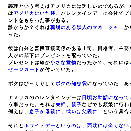
義理という考えはアメリカには乏しいのであるが、
は
アメリカにいた時
、バレンタインデーに会社でプ
ントをもらった事がある。
誰からか？それは
職場のある黒人のマネージャー
か
った。
彼は自分と普段直接関係のある上司、同格者、主要
人かの部下にプレゼントを配っていた。
プレゼントは確か
小さな置物
だったかで、それには
セージカード
が付いていた。
ボクはびっくりして
ボクの知恵袋
になっていた、あ
アメリカのバレンタインデーは
日頃お世話になって
う事だった。それは
夫婦、親子
などでも頻繁に行わ
例えば、
息子が母親に、或いは父親に
、という具合
それと
ホワイトデーというのは、西欧には全くない