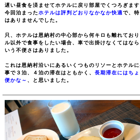
遅い昼食を済ませてホテルに戻り部屋でくつろぎます
今回泊まった
ホテルは評判どおりなかなか快適
で、特
はありませんでした。
只、ホテルは恩納村の中心部から何キロも離れており
ル以外で食事をしたい場合、車で出掛けなくてはなら
いう不便さはありました。
これは恩納村沿いにあるいくつものリソーとホテルに
事で３泊、４泊の滞在はともかく、
長期滞在にはちょ
便かな～
、と思いました。