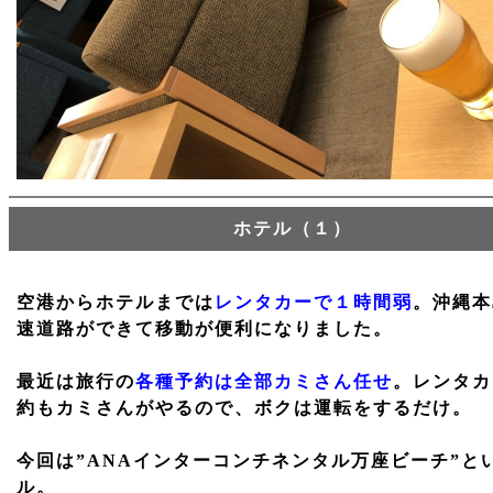
ホテル（１）
空港からホテルまでは
レンタカーで１時間弱
。沖縄本
速道路ができて移動が便利になりました。
最近は旅行の
各種予約は全部カミさん任せ
。レンタカ
約もカミさんがやるので、ボクは運転をするだけ。
今回は”ANAインターコンチネンタル万座ビーチ”と
ル。