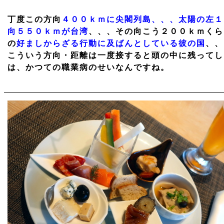
丁度この方向
４００ｋｍに尖閣列島、、、太陽の左１
向５５０ｋｍが台湾
、、、その向こう２００ｋｍくら
の
好ましからざる行動に及ばんとしている彼の国
、、
こういう方向・距離は一度接すると頭の中に残ってし
は、かつての職業病のせいなんですね。