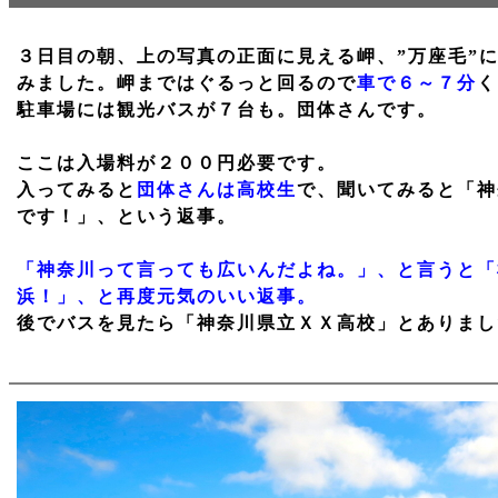
３日目の朝、上の写真の正面に見える岬、”万座毛”
みました。岬まではぐるっと回るので
車で６～７分
く
駐車場には観光バスが７台も。団体さんです。
ここは入場料が２００円必要です。
入ってみると
団体さんは高校生
で、聞いてみると「神
です！」、という返事。
「神奈川って言っても広いんだよね。」、と言うと「
浜！」、と再度元気のいい返事。
後でバスを見たら「神奈川県立ＸＸ高校」とありまし