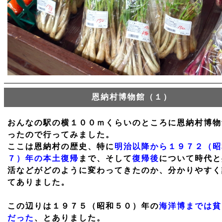
恩納村博物館（１）
おんなの駅の横１００ｍくらいのところに恩納村博物
ったので行ってみました。
ここは恩納村の歴史、特に
明治以降から１９７２（昭
７）年の本土復帰
まで、そして
復帰後
について時代と
活などがどのように変わってきたのか、分かりやすく
てありました。
この辺りは１９７５（昭和５０）年の
海洋博までは貧
だった
、とありました。