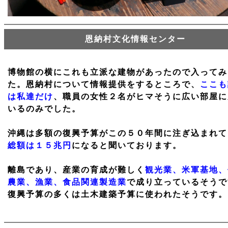
恩納村文化情報センター
博物館の横にこれも立派な建物があったので入ってみ
た。恩納村について情報提供をするところで、
ここも
は私達だけ
、職員の女性２名がヒマそうに広い部屋に
いるのみでした。
沖縄は多額の復興予算がこの５０年間に注ぎ込まれて
総額は１５兆円
になると聞いております。
離島であり、産業の育成が難しく
観光業、米軍基地、
農業、漁業、食品関連製造業
で成り立っているそうで
復興予算の多くは土木建築予算に使われたそうです。