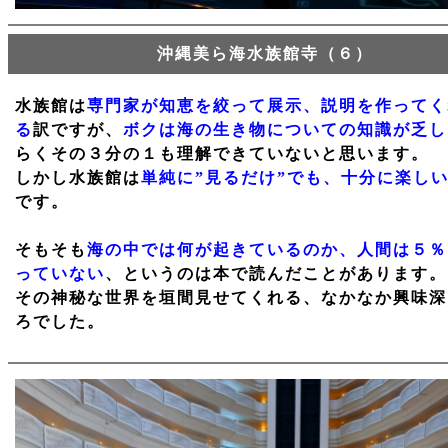
沖縄美ら海水族館寺（６）
水族館は
専門家が知恵を絞って展示、説明を作ってく
る
訳ですが、
ボクは海の生き物についての知識が乏し
らくその３分の１も理解できていないと思います。
しかし水族館は
単純に”見るだけ”でも、十分に楽し
です。
そもそも
海の中では何が起きているのか、人間は５％
っていない
、というのは本で読んだことがあります。
その神秘な世界を垣間見せてくれる、なかなか興味深
ろでした。