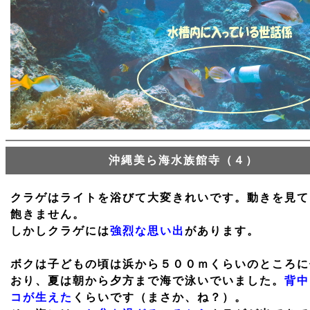
沖縄美ら海水族館寺（４）
クラゲはライトを浴びて大変きれいです。動きを見て
飽きません。
しかしクラゲには
強烈な思い出
があります。
ボクは子どもの頃は浜から５００ｍくらいのところに
おり、夏は朝から夕方まで海で泳いでいました。
背中
コが生えた
くらいです（まさか、ね？）。