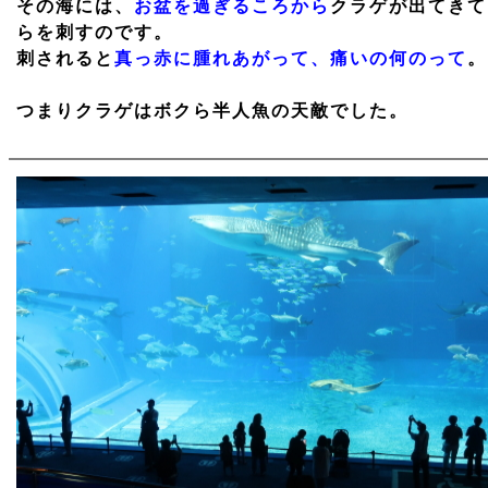
その海には、
お盆を過ぎるころから
クラゲが出てきて
らを刺すのです。
刺されると
真っ赤に腫れあがって、痛いの何のって
。
つまりクラゲはボクら半人魚の天敵でした。