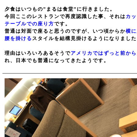
夕食はいつもの”まるは食堂”に行きました。
今回ここのレストランで再度認識した事、それは
カッ
テーブルでの座り方
です。
普通は対面で座ると思うのですが、いつ頃からか
横に
腰を掛ける
スタイルを結構見掛けるようになりました
理由はいろいろあるそうで
アメリカではずっと前から
れ、日本でも普通になってきたようです。